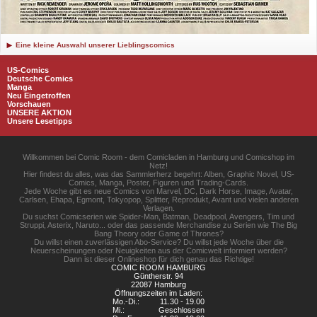
Eine kleine Auswahl unserer Lieblingscomics
US-Comics
Deutsche Comics
Manga
Neu Eingetroffen
Vorschauen
UNSERE AKTION
Unsere Lesetipps
Willkommen bei Comic Room - dem Comicladen in Hamburg und Comicshop im
Netz!
Hier findest du alles, was das Sammlerherz begehrt: Alben, Graphic Novel, US-
Comics, Manga, Poster, Figuren und Trading-Cards.
Jede Woche gibt es neue Comics von Marvel, DC, Dark Horse, Image, Avatar,
Carlsen, Ehapa, Egmont, Tokyopop, Splitter, Reprodukt, Avant und vielen anderen
Verlagen.
Du suchst Comicserien wie Spider-Man, Batman, Deadpool, Avengers, Tim und
Struppi, Asterix, Naruto... oder das passende Merchandise zu Serien wie The Big
Bang Theory oder Game of Thrones?
Du willst einen zuverlässigen Abo-Service? Du willst jede Woche über die
Neuerscheinungen oder Neuigkeiten aus der Comicwelt informiert werden?
Dann ist dieser Onlineshop für dich genau das Richtige!
COMIC ROOM HAMBURG
Güntherstr. 94
22087 Hamburg
Öffnungszeiten im Laden:
Mo.-Di.:
11.30 - 19.00
Mi.:
Geschlossen