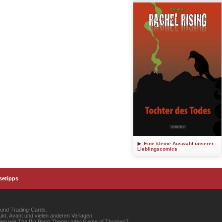
Eine kleine Auswahl unserer
Lieblingscomics
setipps
 und Trading-Cards.
kt, Avant und vielen anderen Verlagen.
erien wie The Big Bang Theory oder Game of Thrones?