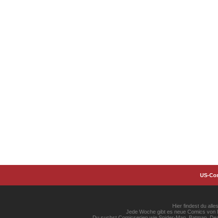
US-Co
Hier findest du al
Jede Woche gibt es neue Comics von Ma
Du suchst Comicserien wie Spider-Man, Batman, Dead