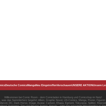
mics
Deutsche Comics
Manga
Neu Eingetroffen
Vorschauen
UNSERE AKTION
Unsere Le
Willkommen bei Comic Room - dem Comicladen in Hamburg und Comicshop im Netz!
les, was das Sammlerherz begehrt: Alben, Graphic Novel, US-Comics, Manga, Poster, Figuren
rvel, DC, Dark Horse, Image, Avatar, Carlsen, Ehapa, Egmont, Tokyopop, Splitter, Reprodu
pool, Avengers, Tim und Struppi, Asterix, Naruto... oder das passende Merchandise zu S