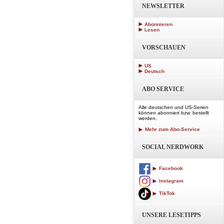
NEWSLETTER
Abonnieren
Lesen
VORSCHAUEN
US
Deutsch
ABO SERVICE
Alle deutschen und US-Serien
können abonniert bzw. bestellt
werden.
Mehr zum Abo-Service
SOCIAL NERDWORK
Facebook
Instagram
TikTok
UNSERE LESETIPPS