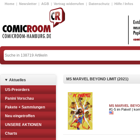
Home
|
Newsletter
|
AGB
|
Vertrag widerrufen
|
Datenschutz
|
Hilfe / Infos
MS MARVEL BEYOND LIMIT (2021)
Aktuelles
US-Preorders
Panini Vorschau
MS MARVEL BEYON
Pakete + Sammlungen
#1-5 im Paket! | komp
Neu eingetroffen
UNSERE AKTIONEN
Charts