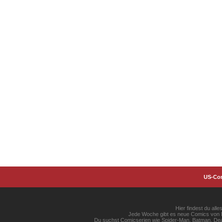
US-Co
Hier findest du al
Jede Woche gibt es neue Comics von Ma
Du suchst Comicserien wie Spider-Man, Batman, Dead