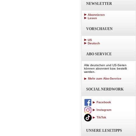
NEWSLETTER
Abonnieren
Lesen
VORSCHAUEN
US
Deutsch
ABO SERVICE
Alle deutschen und US-Serien
können abonniert bzw. bestellt
werden.
Mehr zum Abo-Service
SOCIAL NERDWORK
Facebook
Instagram
TikTok
UNSERE LESETIPPS