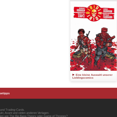
Eine kleine Auswahl unserer
Lieblingscomics
setipps
 und Trading-Cards.
kt, Avant und vielen anderen Verlagen.
erien wie The Big Bang Theory oder Game of Thrones?