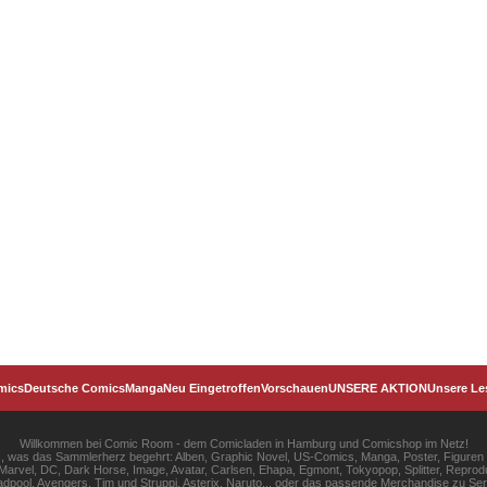
mics
Deutsche Comics
Manga
Neu Eingetroffen
Vorschauen
UNSERE AKTION
Unsere Le
Willkommen bei Comic Room - dem Comicladen in Hamburg und Comicshop im Netz!
les, was das Sammlerherz begehrt: Alben, Graphic Novel, US-Comics, Manga, Poster, Figuren
rvel, DC, Dark Horse, Image, Avatar, Carlsen, Ehapa, Egmont, Tokyopop, Splitter, Reprodu
pool, Avengers, Tim und Struppi, Asterix, Naruto... oder das passende Merchandise zu S