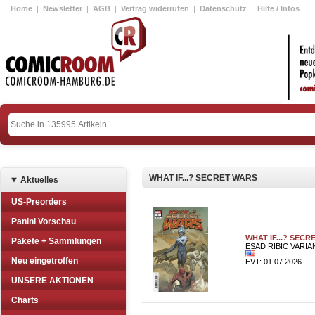
Home
|
Newsletter
|
AGB
|
Vertrag widerrufen
|
Datenschutz
|
Hilfe / Infos
WHAT IF...? SECRET WARS
Aktuelles
US-Preorders
Panini Vorschau
WHAT IF...? SECR
Pakete + Sammlungen
ESAD RIBIC VARIA
Neu eingetroffen
EVT: 01.07.2026
UNSERE AKTIONEN
Charts