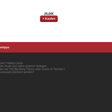
26,00€
+ Kaufen
setipps
 und Trading-Cards.
kt, Avant und vielen anderen Verlagen.
erien wie The Big Bang Theory oder Game of Thrones?
omicwelt informiert werden?