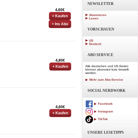
NEWSLETTER
4,60€
Abonnieren
+ Kaufen
Lesen
+ Ins Abo
VORSCHAUEN
US
Deutsch
ABO SERVICE
4,80€
+ Kaufen
Alle deutschen und US-Serien
können abonniert bzw. bestellt
werden.
Mehr zum Abo-Service
SOCIAL NERDWORK
Facebook
4,60€
Instagram
+ Kaufen
TikTok
UNSERE LESETIPPS