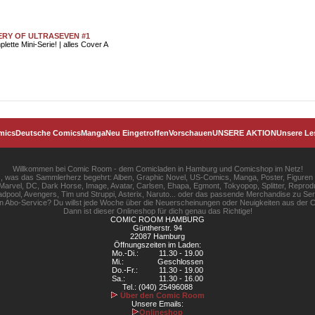
RY OF ULTRASEVEN #1
lette Mini-Serie! | alles Cover A
mics
Deutsche Comics
Manga
Neu Eingetroffen
Vorschauen
UNSERE AKTION
Unsere Le
Willkommen bei Comic Room - dem Comicladen in Hamburg und Comicshop im Netz!
les, was das Sammlerherz begehrt: Alben, Graphic Novel, US-Comics, Manga, Poster, Figuren
rvel, DC, Dark Horse, Image, Avatar, Carlsen, Ehapa, Egmont, Tokyopop, Splitter, Reprodu
pool, Avengers, Tim und Struppi, Asterix, Naruto... oder das passende Merchandise zu S
gen Abo-Service? Du willst jede Woche über die Neuerscheinungen oder Neuigkeiten aus der C
Dann ist dieser Onlineshop für dich genau das Richtige!
COMIC ROOM HAMBURG
Güntherstr. 94
22087 Hamburg
Öffnungszeiten im Laden:
Mo.-Di.:
11.30 - 19.00
Mi.:
Geschlossen
Do.-Fr.:
11.30 - 19.00
Sa.:
11.30 - 16.00
Tel.: (040) 25496088
Über den Comic Room
Unsere Emails:
Onlineshop