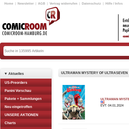
Home
|
Newsletter
|
AGB
|
Vertrag widerrufen
|
Datenschutz
|
Hilfe / Infos
ULTRAMAN MYSTERY OF ULTRASEVEN
Aktuelles
US-Preorders
Panini Vorschau
Pakete + Sammlungen
ULTRAMAN MYSTE
EVT: 04.01.2024
Neu eingetroffen
UNSERE AKTIONEN
Charts