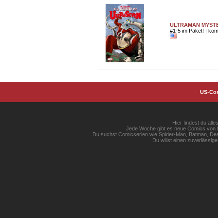
ULTRAMAN MYSTE
#1-5 im Paket! | komp
US-Co
Hier findest du al
Jede Woche gibt es neue Comics von Ma
Du suchst Comicserien wie Spider-Man, Batman, Dead
Du willst einen zuverlässi