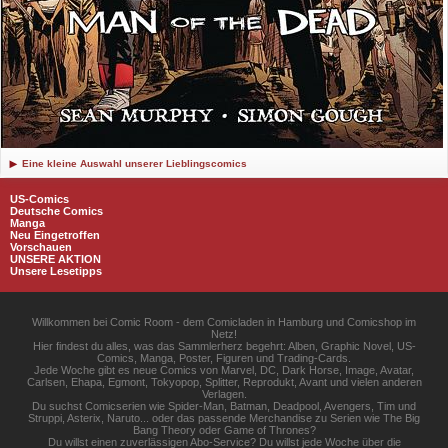
Eine kleine Auswahl unserer Lieblingscomics
US-Comics
Deutsche Comics
Manga
Neu Eingetroffen
Vorschauen
UNSERE AKTION
Unsere Lesetipps
Willkommen bei Comic Room - dem Comicladen in Hamburg und Comicshop im
Netz!
Hier findest du alles, was das Sammlerherz begehrt: Alben, Graphic Novel, US-
Comics, Manga, Poster, Figuren und Trading-Cards.
Jede Woche gibt es neue Comics von Marvel, DC, Dark Horse, Image, Avatar,
Carlsen, Ehapa, Egmont, Tokyopop, Splitter, Reprodukt, Avant und vielen anderen
Verlagen.
Du suchst Comicserien wie Spider-Man, Batman, Deadpool, Avengers, Tim und
Struppi, Asterix, Naruto... oder das passende Merchandise zu Serien wie The Big
Bang Theory oder Game of Thrones?
Du willst einen zuverlässigen Abo-Service? Du willst jede Woche über die