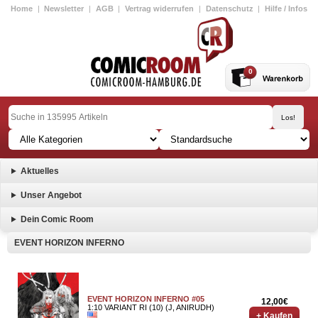
Home
|
Newsletter
|
AGB
|
Vertrag widerrufen
|
Datenschutz
|
Hilfe / Infos
0
Aktuelles
Unser Angebot
Dein Comic Room
EVENT HORIZON INFERNO
EVENT HORIZON INFERNO #05
12,00€
1:10 VARIANT RI (10) (J, ANIRUDH)
+ Kaufen