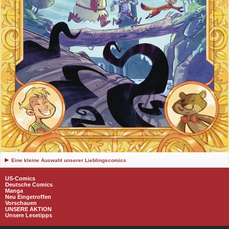
Eine kleine Auswahl unserer Lieblingscomics
US-Comics
Deutsche Comics
Manga
Neu Eingetroffen
Vorschauen
UNSERE AKTION
Unsere Lesetipps