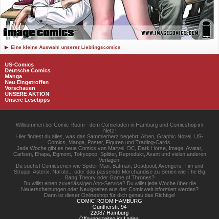
Eine kleine Auswahl unserer Lieblingscomics
US-Comics
Deutsche Comics
Manga
Neu Eingetroffen
Vorschauen
UNSERE AKTION
Unsere Lesetipps
Willkommen bei Comic Room - dem Comicladen in Hamburg und Comicshop im
Netz!
Hier findest du alles, was das Sammlerherz begehrt: Alben, Graphic Novel, US-
Comics, Manga, Poster, Figuren und Trading-Cards.
Jede Woche gibt es neue Comics von Marvel, DC, Dark Horse, Image, Avatar,
Carlsen, Ehapa, Egmont, Tokyopop, Splitter, Reprodukt, Avant und vielen anderen
Verlagen.
Du suchst Comicserien wie Spider-Man, Batman, Deadpool, Avengers, Tim und
Struppi, Asterix, Naruto... oder das passende Merchandise zu Serien wie The Big
Bang Theory oder Game of Thrones?
Du willst einen zuverlässigen Abo-Service? Du willst jede Woche über die
Neuerscheinungen oder Neuigkeiten aus der Comicwelt informiert werden?
Dann ist dieser Onlineshop für dich genau das Richtige!
COMIC ROOM HAMBURG
Güntherstr. 94
22087 Hamburg
Öffnungszeiten im Laden: