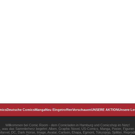
mics
Deutsche Comics
Manga
Neu Eingetroffen
Vorschauen
UNSERE AKTION
Unsere Le
Willkommen bei Comic Room - dem Comicladen in Hamburg und Comicshop im Netz!
les, was das Sammlerherz begehrt: Alben, Graphic Novel, US-Comics, Manga, Poster, Figuren
rvel, DC, Dark Horse, Image, Avatar, Carlsen, Ehapa, Egmont, Tokyopop, Splitter, Reprodu