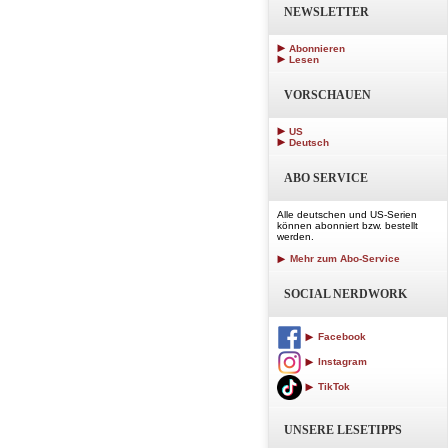
NEWSLETTER
Abonnieren
Lesen
VORSCHAUEN
US
Deutsch
ABO SERVICE
Alle deutschen und US-Serien
können abonniert bzw. bestellt
werden.
Mehr zum Abo-Service
SOCIAL NERDWORK
Facebook
Instagram
TikTok
UNSERE LESETIPPS