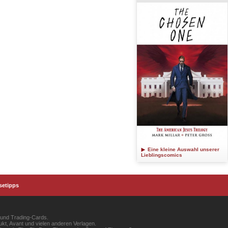
Eine kleine Auswahl unserer
Lieblingscomics
setipps
 und Trading-Cards.
kt, Avant und vielen anderen Verlagen.