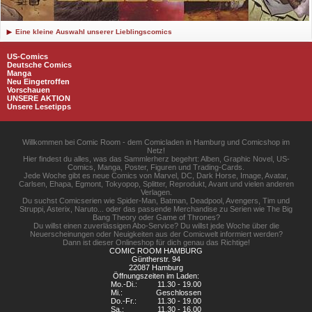
Eine kleine Auswahl unserer Lieblingscomics
US-Comics
Deutsche Comics
Manga
Neu Eingetroffen
Vorschauen
UNSERE AKTION
Unsere Lesetipps
Willkommen bei Comic Room - dem Comicladen in Hamburg und Comicshop im
Netz!
Hier findest du alles, was das Sammlerherz begehrt: Alben, Graphic Novel, US-
Comics, Manga, Poster, Figuren und Trading-Cards.
Jede Woche gibt es neue Comics von Marvel, DC, Dark Horse, Image, Avatar,
Carlsen, Ehapa, Egmont, Tokyopop, Splitter, Reprodukt, Avant und vielen anderen
Verlagen.
Du suchst Comicserien wie Spider-Man, Batman, Deadpool, Avengers, Tim und
Struppi, Asterix, Naruto... oder das passende Merchandise zu Serien wie The Big
Bang Theory oder Game of Thrones?
Du willst einen zuverlässigen Abo-Service? Du willst jede Woche über die
Neuerscheinungen oder Neuigkeiten aus der Comicwelt informiert werden?
Dann ist dieser Onlineshop für dich genau das Richtige!
COMIC ROOM HAMBURG
Güntherstr. 94
22087 Hamburg
Öffnungszeiten im Laden:
Mo.-Di.:
11.30 - 19.00
Mi.:
Geschlossen
Do.-Fr.:
11.30 - 19.00
Sa.:
11.30 - 16.00