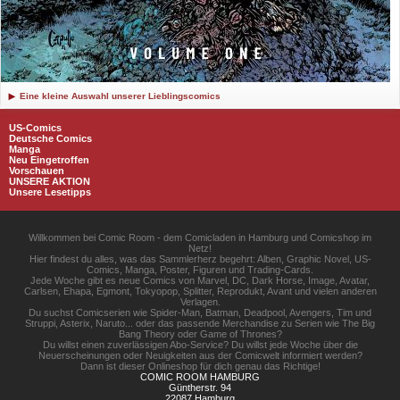
Eine kleine Auswahl unserer Lieblingscomics
US-Comics
Deutsche Comics
Manga
Neu Eingetroffen
Vorschauen
UNSERE AKTION
Unsere Lesetipps
Willkommen bei Comic Room - dem Comicladen in Hamburg und Comicshop im
Netz!
Hier findest du alles, was das Sammlerherz begehrt: Alben, Graphic Novel, US-
Comics, Manga, Poster, Figuren und Trading-Cards.
Jede Woche gibt es neue Comics von Marvel, DC, Dark Horse, Image, Avatar,
Carlsen, Ehapa, Egmont, Tokyopop, Splitter, Reprodukt, Avant und vielen anderen
Verlagen.
Du suchst Comicserien wie Spider-Man, Batman, Deadpool, Avengers, Tim und
Struppi, Asterix, Naruto... oder das passende Merchandise zu Serien wie The Big
Bang Theory oder Game of Thrones?
Du willst einen zuverlässigen Abo-Service? Du willst jede Woche über die
Neuerscheinungen oder Neuigkeiten aus der Comicwelt informiert werden?
Dann ist dieser Onlineshop für dich genau das Richtige!
COMIC ROOM HAMBURG
Güntherstr. 94
22087 Hamburg