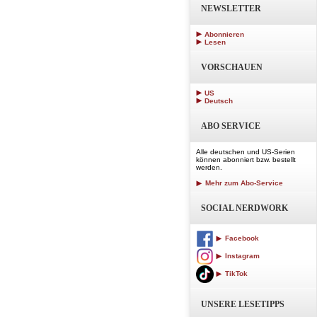
NEWSLETTER
Abonnieren
Lesen
VORSCHAUEN
US
Deutsch
ABO SERVICE
Alle deutschen und US-Serien
können abonniert bzw. bestellt
werden.
Mehr zum Abo-Service
SOCIAL NERDWORK
Facebook
Instagram
TikTok
UNSERE LESETIPPS