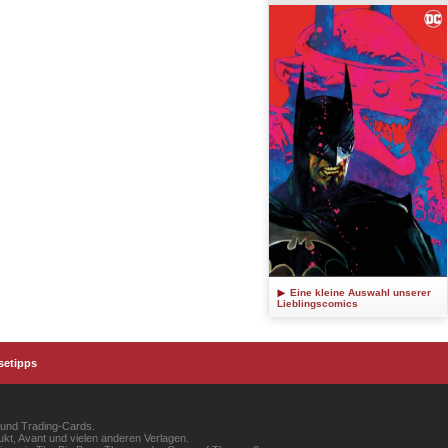
Eine kleine Auswahl unserer
Lieblingscomics
setipps
 und Trading-Cards.
kt, Avant und vielen anderen Verlagen.