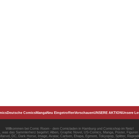
mics
Deutsche Comics
Manga
Neu Eingetroffen
Vorschauen
UNSERE AKTION
Unsere Le
Willkommen bei Comic Room - dem Comicladen in Hamburg und Comicshop im Netz!
les, was das Sammlerherz begehrt: Alben, Graphic Novel, US-Comics, Manga, Poster, Figuren
rvel, DC, Dark Horse, Image, Avatar, Carlsen, Ehapa, Egmont, Tokyopop, Splitter, Reprodu