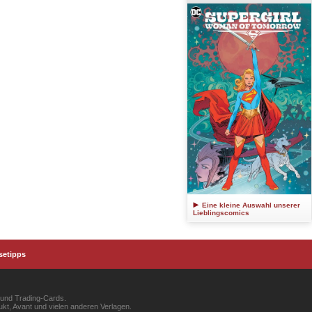
Eine kleine Auswahl unserer
Lieblingscomics
setipps
 und Trading-Cards.
kt, Avant und vielen anderen Verlagen.