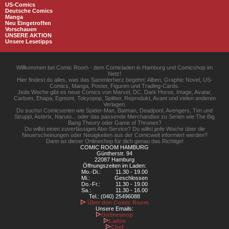
US-Comics
Deutsche Comics
Manga
Neu Eingetroffen
Vorschauen
UNSERE AKTION
Unsere Lesetipps
Willkommen bei Comic Room - dem Comicladen in Hamburg und Comicshop im
Netz!
Hier findest du alles, was das Sammlerherz begehrt: Alben, Graphic Novel, US-
Comics, Manga, Poster, Figuren und Trading-Cards.
Jede Woche gibt es neue Comics von Marvel, DC, Dark Horse, Image, Avatar,
Carlsen, Ehapa, Egmont, Tokyopop, Splitter, Reprodukt, Avant und vielen anderen
Verlagen.
Du suchst Comicserien wie Spider-Man, Batman, Deadpool, Avengers, Tim und
Struppi, Asterix, Naruto... oder das passende Merchandise zu Serien wie The Big
Bang Theory oder Game of Thrones?
Du willst einen zuverlässigen Abo-Service? Du willst jede Woche über die
Neuerscheinungen oder Neuigkeiten aus der Comicwelt informiert werden?
Dann ist dieser Onlineshop für dich genau das Richtige!
COMIC ROOM HAMBURG
Güntherstr. 94
22087 Hamburg
Öffnungszeiten im Laden:
Mo.-Di.:
11.30 - 19.00
Mi.:
Geschlossen
Do.-Fr.:
11.30 - 19.00
Sa.:
11.30 - 16.00
Tel.: (040) 25496088
Über den Comic Room
Unsere Emails:
Onlineshop
Laden
Chef