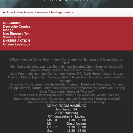
Eine kleine Auswahl unserer Lieblingscomics
US-Comics
Deutsche Comics
Manga
Neu Eingetroffen
Vorschauen
UNSERE AKTION
Unsere Lesetipps
Willkommen bei Comic Room - dem Comicladen in Hamburg und Comicshop im
Netz!
Hier findest du alles, was das Sammlerherz begehrt: Alben, Graphic Novel, US-
Comics, Manga, Poster, Figuren und Trading-Cards.
Jede Woche gibt es neue Comics von Marvel, DC, Dark Horse, Image, Avatar,
Carlsen, Ehapa, Egmont, Tokyopop, Splitter, Reprodukt, Avant und vielen anderen
Verlagen.
Du suchst Comicserien wie Spider-Man, Batman, Deadpool, Avengers, Tim und
Struppi, Asterix, Naruto... oder das passende Merchandise zu Serien wie The Big
Bang Theory oder Game of Thrones?
Du willst einen zuverlässigen Abo-Service? Du willst jede Woche über die
Neuerscheinungen oder Neuigkeiten aus der Comicwelt informiert werden?
Dann ist dieser Onlineshop für dich genau das Richtige!
COMIC ROOM HAMBURG
Güntherstr. 94
22087 Hamburg
Öffnungszeiten im Laden:
Mo.-Di.:
11.30 - 19.00
Mi.:
Geschlossen
Do.-Fr.:
11.30 - 19.00
Sa.:
11.30 - 16.00