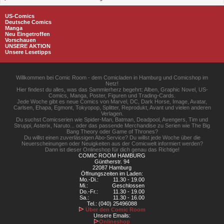
US-Comics
Deutsche Comics
Manga
Neu Eingetroffen
Vorschauen
UNSERE AKTION
Unsere Lesetipps
Willkommen bei Comic Room - dem Comicladen in Hamburg und Comicshop im
Netz!
Hier findest du alles, was das Sammlerherz begehrt: Alben, Graphic Novel, US-
Comics, Manga, Poster, Figuren und Trading-Cards.
Jede Woche gibt es neue Comics von Marvel, DC, Dark Horse, Image, Avatar,
Carlsen, Ehapa, Egmont, Tokyopop, Splitter, Reprodukt, Avant und vielen anderen
Verlagen.
Du suchst Comicserien wie Spider-Man, Batman, Deadpool, Avengers, Tim und
Struppi, Asterix, Naruto... oder das passende Merchandise zu Serien wie The Big
Bang Theory oder Game of Thrones?
Du willst einen zuverlässigen Abo-Service? Du willst jede Woche über die
Neuerscheinungen oder Neuigkeiten aus der Comicwelt informiert werden?
Dann ist dieser Onlineshop für dich genau das Richtige!
COMIC ROOM HAMBURG
Güntherstr. 94
22087 Hamburg
Öffnungszeiten im Laden:
Mo.-Di.:
11.30 - 19.00
Mi.:
Geschlossen
Do.-Fr.:
11.30 - 19.00
Sa.:
11.30 - 16.00
Tel.: (040) 25496088
Über den Comic Room
Unsere Emails:
Onlineshop