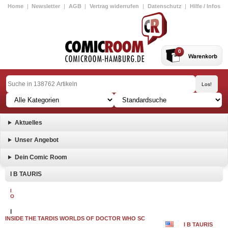
Home
|
Newsletter
|
AGB
|
Vertrag widerrufen
|
Datenschutz
|
Hilfe / Infos
0
Aktuelles
Unser Angebot
Dein Comic Room
I B TAURIS
I
O
I
INSIDE THE TARDIS WORLDS OF DOCTOR WHO SC
I B TAURIS