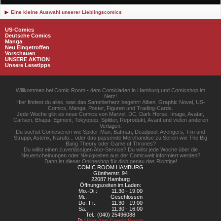
Eine kleine Auswahl unserer Lieblingscomics
US-Comics
Deutsche Comics
Manga
Neu Eingetroffen
Vorschauen
UNSERE AKTION
Unsere Lesetipps
Willkommen bei Comic Room - dem Comicladen in Hamburg und Comicshop im
Netz!
Hier findest du alles, was das Sammlerherz begehrt: Alben, Graphic Novel, US-
Comics, Manga, Poster, Figuren und Trading-Cards.
Jede Woche gibt es neue Comics von Marvel, DC, Dark Horse, Image, Avatar,
Carlsen, Ehapa, Egmont, Tokyopop, Splitter, Reprodukt, Avant und vielen anderen
Verlagen.
Du suchst Comicserien wie Spider-Man, Batman, Deadpool, Avengers, Tim und
Struppi, Asterix, Naruto... oder das passende Merchandise zu Serien wie The Big
Bang Theory oder Game of Thrones?
Du willst einen zuverlässigen Abo-Service? Du willst jede Woche über die
Neuerscheinungen oder Neuigkeiten aus der Comicwelt informiert werden?
Dann ist dieser Onlineshop für dich genau das Richtige!
COMIC ROOM HAMBURG
Güntherstr. 94
22087 Hamburg
Öffnungszeiten im Laden:
Mo.-Di.:
11.30 - 19.00
Mi.:
Geschlossen
Do.-Fr.:
11.30 - 19.00
Sa.:
11.30 - 16.00
Tel.: (040) 25496088
Über den Comic Room