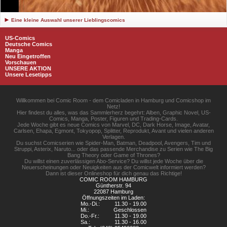
Eine kleine Auswahl unserer Lieblingscomics
US-Comics
Deutsche Comics
Manga
Neu Eingetroffen
Vorschauen
UNSERE AKTION
Unsere Lesetipps
Willkommen bei Comic Room - dem Comicladen in Hamburg und Comicshop im
Netz!
Hier findest du alles, was das Sammlerherz begehrt: Alben, Graphic Novel, US-
Comics, Manga, Poster, Figuren und Trading-Cards.
Jede Woche gibt es neue Comics von Marvel, DC, Dark Horse, Image, Avatar,
Carlsen, Ehapa, Egmont, Tokyopop, Splitter, Reprodukt, Avant und vielen anderen
Verlagen.
Du suchst Comicserien wie Spider-Man, Batman, Deadpool, Avengers, Tim und
Struppi, Asterix, Naruto... oder das passende Merchandise zu Serien wie The Big
Bang Theory oder Game of Thrones?
Du willst einen zuverlässigen Abo-Service? Du willst jede Woche über die
Neuerscheinungen oder Neuigkeiten aus der Comicwelt informiert werden?
Dann ist dieser Onlineshop für dich genau das Richtige!
COMIC ROOM HAMBURG
Güntherstr. 94
22087 Hamburg
Öffnungszeiten im Laden:
Mo.-Di.:
11.30 - 19.00
Mi.:
Geschlossen
Do.-Fr.:
11.30 - 19.00
Sa.:
11.30 - 16.00