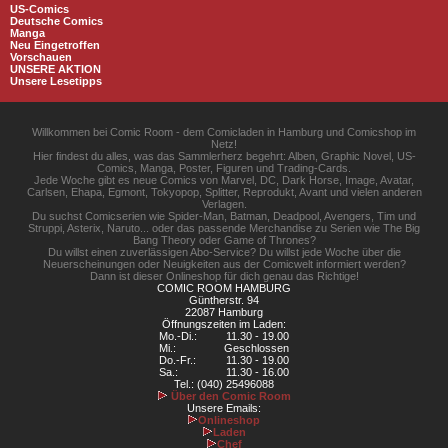
US-Comics
Deutsche Comics
Manga
Neu Eingetroffen
Vorschauen
UNSERE AKTION
Unsere Lesetipps
Willkommen bei Comic Room - dem Comicladen in Hamburg und Comicshop im
Netz!
Hier findest du alles, was das Sammlerherz begehrt: Alben, Graphic Novel, US-
Comics, Manga, Poster, Figuren und Trading-Cards.
Jede Woche gibt es neue Comics von Marvel, DC, Dark Horse, Image, Avatar,
Carlsen, Ehapa, Egmont, Tokyopop, Splitter, Reprodukt, Avant und vielen anderen
Verlagen.
Du suchst Comicserien wie Spider-Man, Batman, Deadpool, Avengers, Tim und
Struppi, Asterix, Naruto... oder das passende Merchandise zu Serien wie The Big
Bang Theory oder Game of Thrones?
Du willst einen zuverlässigen Abo-Service? Du willst jede Woche über die
Neuerscheinungen oder Neuigkeiten aus der Comicwelt informiert werden?
Dann ist dieser Onlineshop für dich genau das Richtige!
COMIC ROOM HAMBURG
Güntherstr. 94
22087 Hamburg
Öffnungszeiten im Laden:
Mo.-Di.:
11.30 - 19.00
Mi.:
Geschlossen
Do.-Fr.:
11.30 - 19.00
Sa.:
11.30 - 16.00
Tel.: (040) 25496088
Über den Comic Room
Unsere Emails:
Onlineshop
Laden
Chef