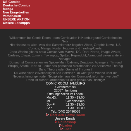
US-Comics
Deutsche Comics
Manga
Neu Eingetroffen
Vorschauen
UNSERE AKTION
Unsere Lesetipps
Willkommen bei Comic Room - dem Comicladen in Hamburg und Comicshop im
Netz!
Hier findest du alles, was das Sammlerherz begehrt: Alben, Graphic Novel, US-
Comics, Manga, Poster, Figuren und Trading-Cards.
Jede Woche gibt es neue Comics von Marvel, DC, Dark Horse, Image, Avatar,
Carlsen, Ehapa, Egmont, Tokyopop, Splitter, Reprodukt, Avant und vielen anderen
Verlagen.
Du suchst Comicserien wie Spider-Man, Batman, Deadpool, Avengers, Tim und
Struppi, Asterix, Naruto... oder das passende Merchandise zu Serien wie The Big
Bang Theory oder Game of Thrones?
Du willst einen zuverlässigen Abo-Service? Du willst jede Woche über die
Neuerscheinungen oder Neuigkeiten aus der Comicwelt informiert werden?
Dann ist dieser Onlineshop für dich genau das Richtige!
COMIC ROOM HAMBURG
Güntherstr. 94
22087 Hamburg
Öffnungszeiten im Laden:
Mo.-Di.:
11.30 - 19.00
Mi.:
Geschlossen
Do.-Fr.:
11.30 - 19.00
Sa.:
11.30 - 16.00
Tel.: (040) 25496088
Über den Comic Room
Unsere Emails:
Onlineshop
Laden
Chef