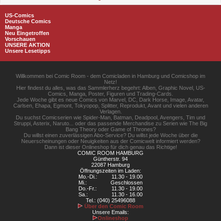
US-Comics
Deutsche Comics
Manga
Neu Eingetroffen
Vorschauen
UNSERE AKTION
Unsere Lesetipps
Willkommen bei Comic Room - dem Comicladen in Hamburg und Comicshop im
Netz!
Hier findest du alles, was das Sammlerherz begehrt: Alben, Graphic Novel, US-
Comics, Manga, Poster, Figuren und Trading-Cards.
Jede Woche gibt es neue Comics von Marvel, DC, Dark Horse, Image, Avatar,
Carlsen, Ehapa, Egmont, Tokyopop, Splitter, Reprodukt, Avant und vielen anderen
Verlagen.
Du suchst Comicserien wie Spider-Man, Batman, Deadpool, Avengers, Tim und
Struppi, Asterix, Naruto... oder das passende Merchandise zu Serien wie The Big
Bang Theory oder Game of Thrones?
Du willst einen zuverlässigen Abo-Service? Du willst jede Woche über die
Neuerscheinungen oder Neuigkeiten aus der Comicwelt informiert werden?
Dann ist dieser Onlineshop für dich genau das Richtige!
COMIC ROOM HAMBURG
Güntherstr. 94
22087 Hamburg
Öffnungszeiten im Laden:
Mo.-Di.:
11.30 - 19.00
Mi.:
Geschlossen
Do.-Fr.:
11.30 - 19.00
Sa.:
11.30 - 16.00
Tel.: (040) 25496088
Über den Comic Room
Unsere Emails:
Onlineshop