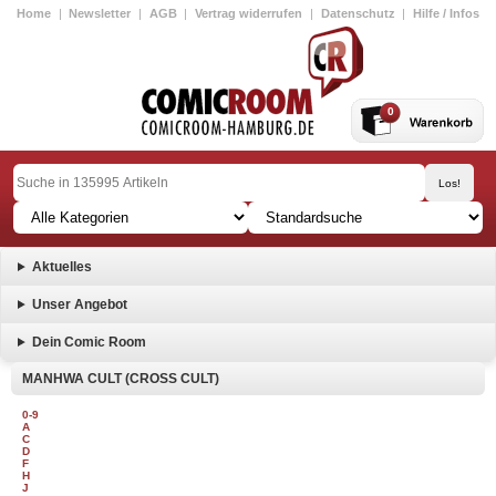
Home
|
Newsletter
|
AGB
|
Vertrag widerrufen
|
Datenschutz
|
Hilfe / Infos
0
Aktuelles
Unser Angebot
Dein Comic Room
MANHWA CULT (CROSS CULT)
0-9
A
C
D
F
H
J