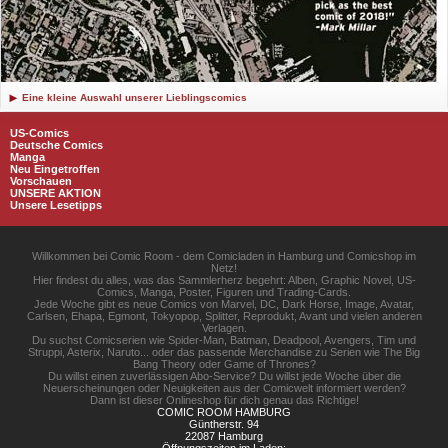
Eine kleine Auswahl unserer Lieblingscomics
US-Comics
Deutsche Comics
Manga
Neu Eingetroffen
Vorschauen
UNSERE AKTION
Unsere Lesetipps
Willkommen bei Comic Room - dem Comicladen in Hamburg und Comicshop im
Netz!
Hier findest du alles, was das Sammlerherz begehrt: Alben, Graphic Novel, US-
Comics, Manga, Poster, Figuren und Trading-Cards.
Jede Woche gibt es neue Comics von Marvel, DC, Dark Horse, Image, Avatar,
Carlsen, Ehapa, Egmont, Tokyopop, Splitter, Reprodukt, Avant und vielen anderen
Verlagen.
Du suchst Comicserien wie Spider-Man, Batman, Deadpool, Avengers, Tim und
Struppi, Asterix, Naruto... oder das passende Merchandise zu Serien wie The Big
Bang Theory oder Game of Thrones?
Du willst einen zuverlässigen Abo-Service? Du willst jede Woche über die
Neuerscheinungen oder Neuigkeiten aus der Comicwelt informiert werden?
Dann ist dieser Onlineshop für dich genau das Richtige!
COMIC ROOM HAMBURG
Güntherstr. 94
22087 Hamburg