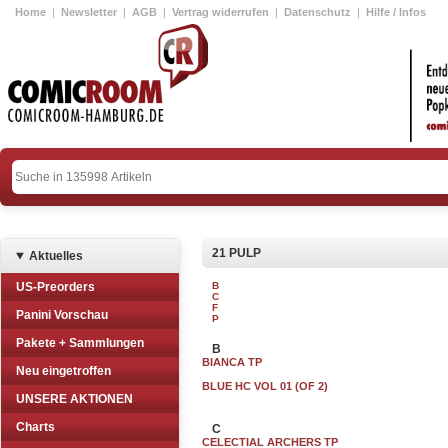
Home
|
Newsletter
|
AGB
|
Vertrag widerrufen
|
Datenschutz
|
Hilfe / Infos
21 PULP
Aktuelles
US-Preorders
B
C
F
Panini Vorschau
P
Pakete + Sammlungen
B
BIANCA TP
Neu eingetroffen
BLUE HC VOL 01 (OF 2)
UNSERE AKTIONEN
Charts
C
CELECTIAL ARCHERS TP