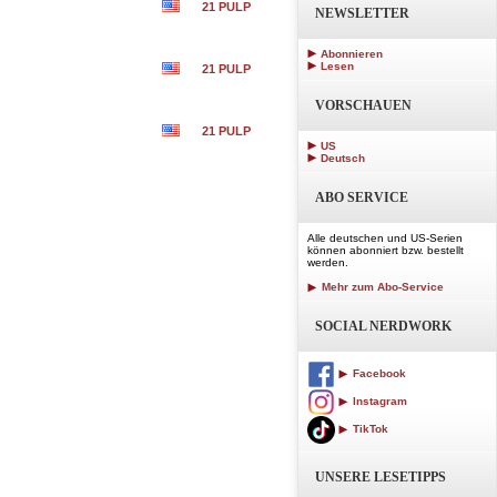
21 PULP
NEWSLETTER
Abonnieren
Lesen
21 PULP
VORSCHAUEN
21 PULP
US
Deutsch
ABO SERVICE
Alle deutschen und US-Serien
können abonniert bzw. bestellt
werden.
Mehr zum Abo-Service
SOCIAL NERDWORK
Facebook
Instagram
TikTok
UNSERE LESETIPPS