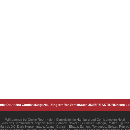
mics
Deutsche Comics
Manga
Neu Eingetroffen
Vorschauen
UNSERE AKTION
Unsere Le
Willkommen bei Comic Room - dem Comicladen in Hamburg und Comicshop im Netz!
les, was das Sammlerherz begehrt: Alben, Graphic Novel, US-Comics, Manga, Poster, Figuren
rvel, DC, Dark Horse, Image, Avatar, Carlsen, Ehapa, Egmont, Tokyopop, Splitter, Reprodu
pool, Avengers, Tim und Struppi, Asterix, Naruto... oder das passende Merchandise zu S