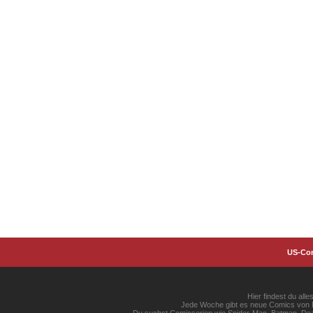
US-Co
Hier findest du al
Jede Woche gibt es neue Comics von Ma
Du suchst Comicserien wie Spider-Man, Batman, Dead