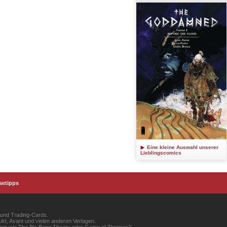
Eine kleine Auswahl unserer
Lieblingscomics
setipps
 und Trading-Cards.
kt, Avant und vielen anderen Verlagen.
erien wie The Big Bang Theory oder Game of Thrones?