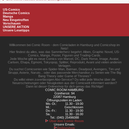
US-Comics
Deutsche Comics
Manga
Neu Eingetroffen
Vorschauen
UNSERE AKTION
Unsere Lesetipps
Willkommen bei Comic Room - dem Comicladen in Hamburg und Comicshop im
Netz!
Hier findest du alles, was das Sammlerherz begehrt: Alben, Graphic Novel, US-
Comics, Manga, Poster, Figuren und Trading-Cards.
Jede Woche gibt es neue Comics von Marvel, DC, Dark Horse, Image, Avatar,
Carlsen, Ehapa, Egmont, Tokyopop, Splitter, Reprodukt, Avant und vielen anderen
Verlagen.
Du suchst Comicserien wie Spider-Man, Batman, Deadpool, Avengers, Tim und
Struppi, Asterix, Naruto... oder das passende Merchandise zu Serien wie The Big
Bang Theory oder Game of Thrones?
Du willst einen zuverlässigen Abo-Service? Du willst jede Woche über die
Neuerscheinungen oder Neuigkeiten aus der Comicwelt informiert werden?
Dann ist dieser Onlineshop für dich genau das Richtige!
COMIC ROOM HAMBURG
Güntherstr. 94
22087 Hamburg
Öffnungszeiten im Laden:
Mo.-Di.:
11.30 - 19.00
Mi.:
Geschlossen
Do.-Fr.:
11.30 - 19.00
Sa.:
11.30 - 16.00
Tel.: (040) 25496088
Über den Comic Room
Unsere Emails:
Onlineshop