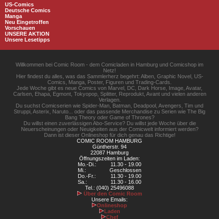
US-Comics
Deutsche Comics
Manga
Neu Eingetroffen
Vorschauen
UNSERE AKTION
Unsere Lesetipps
Willkommen bei Comic Room - dem Comicladen in Hamburg und Comicshop im
Netz!
Hier findest du alles, was das Sammlerherz begehrt: Alben, Graphic Novel, US-
Comics, Manga, Poster, Figuren und Trading-Cards.
Jede Woche gibt es neue Comics von Marvel, DC, Dark Horse, Image, Avatar,
Carlsen, Ehapa, Egmont, Tokyopop, Splitter, Reprodukt, Avant und vielen anderen
Verlagen.
Du suchst Comicserien wie Spider-Man, Batman, Deadpool, Avengers, Tim und
Struppi, Asterix, Naruto... oder das passende Merchandise zu Serien wie The Big
Bang Theory oder Game of Thrones?
Du willst einen zuverlässigen Abo-Service? Du willst jede Woche über die
Neuerscheinungen oder Neuigkeiten aus der Comicwelt informiert werden?
Dann ist dieser Onlineshop für dich genau das Richtige!
COMIC ROOM HAMBURG
Güntherstr. 94
22087 Hamburg
Öffnungszeiten im Laden:
Mo.-Di.:
11.30 - 19.00
Mi.:
Geschlossen
Do.-Fr.:
11.30 - 19.00
Sa.:
11.30 - 16.00
Tel.: (040) 25496088
Über den Comic Room
Unsere Emails:
Onlineshop
Laden
Chef