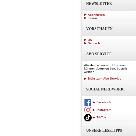
NEWSLETTER
Abonnieren
Lesen
VORSCHAUEN
US
Deutsch
ABO SERVICE
Alle deutschen und US-Serien
können abonniert bzw. bestellt
werden.
Mehr zum Abo-Service
SOCIAL NERDWORK
Facebook
Instagram
TikTok
UNSERE LESETIPPS