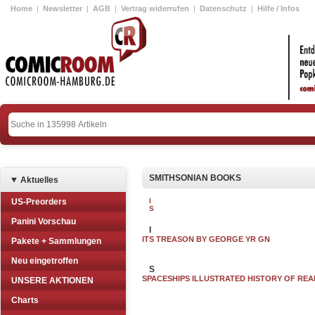
Home
|
Newsletter
|
AGB
|
Vertrag widerrufen
|
Datenschutz
|
Hilfe / Infos
SMITHSONIAN BOOKS
Aktuelles
US-Preorders
I
S
Panini Vorschau
I
ITS TREASON BY GEORGE YR GN
Pakete + Sammlungen
Neu eingetroffen
S
SPACESHIPS ILLUSTRATED HISTORY OF REA
UNSERE AKTIONEN
Charts