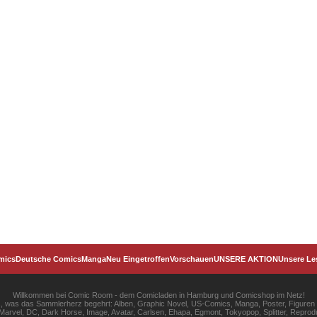
mics
Deutsche Comics
Manga
Neu Eingetroffen
Vorschauen
UNSERE AKTION
Unsere Le
Willkommen bei Comic Room - dem Comicladen in Hamburg und Comicshop im Netz!
les, was das Sammlerherz begehrt: Alben, Graphic Novel, US-Comics, Manga, Poster, Figuren
rvel, DC, Dark Horse, Image, Avatar, Carlsen, Ehapa, Egmont, Tokyopop, Splitter, Reprodu