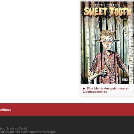
Eine kleine Auswahl unserer
Lieblingscomics
setipps
 und Trading-Cards.
kt, Avant und vielen anderen Verlagen.