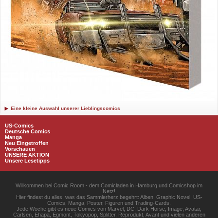
Eine kleine Auswahl unserer Lieblingscomics
US-Comics
Deutsche Comics
Manga
Neu Eingetroffen
Vorschauen
UNSERE AKTION
Unsere Lesetipps
Willkommen bei Comic Room - dem Comicladen in Hamburg und Comicshop im
Netz!
Hier findest du alles, was das Sammlerherz begehrt: Alben, Graphic Novel, US-
Comics, Manga, Poster, Figuren und Trading-Cards.
Jede Woche gibt es neue Comics von Marvel, DC, Dark Horse, Image, Avatar,
Carlsen, Ehapa, Egmont, Tokyopop, Splitter, Reprodukt, Avant und vielen anderen