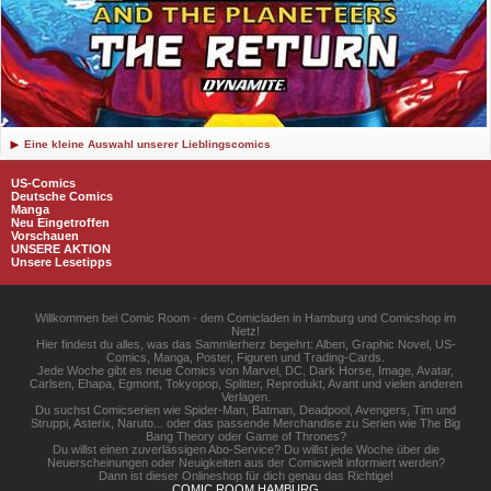
Eine kleine Auswahl unserer Lieblingscomics
US-Comics
Deutsche Comics
Manga
Neu Eingetroffen
Vorschauen
UNSERE AKTION
Unsere Lesetipps
Willkommen bei Comic Room - dem Comicladen in Hamburg und Comicshop im
Netz!
Hier findest du alles, was das Sammlerherz begehrt: Alben, Graphic Novel, US-
Comics, Manga, Poster, Figuren und Trading-Cards.
Jede Woche gibt es neue Comics von Marvel, DC, Dark Horse, Image, Avatar,
Carlsen, Ehapa, Egmont, Tokyopop, Splitter, Reprodukt, Avant und vielen anderen
Verlagen.
Du suchst Comicserien wie Spider-Man, Batman, Deadpool, Avengers, Tim und
Struppi, Asterix, Naruto... oder das passende Merchandise zu Serien wie The Big
Bang Theory oder Game of Thrones?
Du willst einen zuverlässigen Abo-Service? Du willst jede Woche über die
Neuerscheinungen oder Neuigkeiten aus der Comicwelt informiert werden?
Dann ist dieser Onlineshop für dich genau das Richtige!
COMIC ROOM HAMBURG