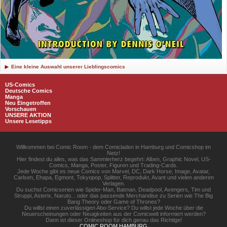
Eine kleine Auswahl unserer Lieblingscomics
US-Comics
Deutsche Comics
Manga
Neu Eingetroffen
Vorschauen
UNSERE AKTION
Unsere Lesetipps
Willkommen bei Comic Room - dem Comicladen in Hamburg und Comicshop im
Netz!
Hier findest du alles, was das Sammlerherz begehrt: Alben, Graphic Novel, US-
Comics, Manga, Poster, Figuren und Trading-Cards.
Jede Woche gibt es neue Comics von Marvel, DC, Dark Horse, Image, Avatar,
Carlsen, Ehapa, Egmont, Tokyopop, Splitter, Reprodukt, Avant und vielen anderen
Verlagen.
Du suchst Comicserien wie Spider-Man, Batman, Deadpool, Avengers, Tim und
Struppi, Asterix, Naruto... oder das passende Merchandise zu Serien wie The Big
Bang Theory oder Game of Thrones?
Du willst einen zuverlässigen Abo-Service? Du willst jede Woche über die
Neuerscheinungen oder Neuigkeiten aus der Comicwelt informiert werden?
Dann ist dieser Onlineshop für dich genau das Richtige!
COMIC ROOM HAMBURG