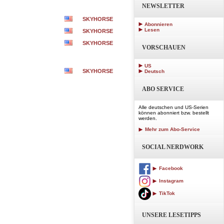
NEWSLETTER
SKYHORSE
Abonnieren
Lesen
SKYHORSE
SKYHORSE
VORSCHAUEN
US
SKYHORSE
Deutsch
ABO SERVICE
Alle deutschen und US-Serien
können abonniert bzw. bestellt
werden.
Mehr zum Abo-Service
SOCIAL NERDWORK
Facebook
Instagram
TikTok
UNSERE LESETIPPS