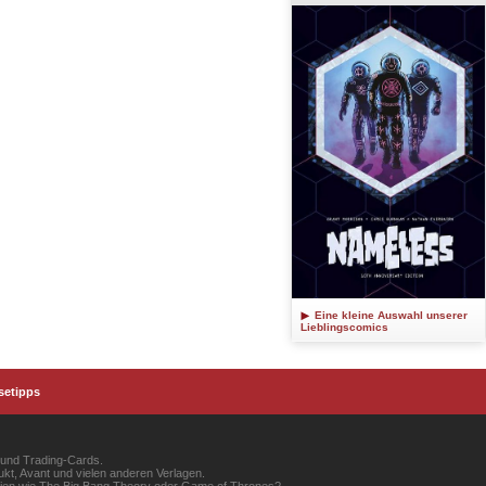
Eine kleine Auswahl unserer
Lieblingscomics
setipps
 und Trading-Cards.
kt, Avant und vielen anderen Verlagen.