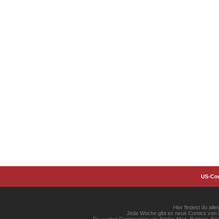
US-Co
Hier findest du al
Jede Woche gibt es neue Comics von Ma