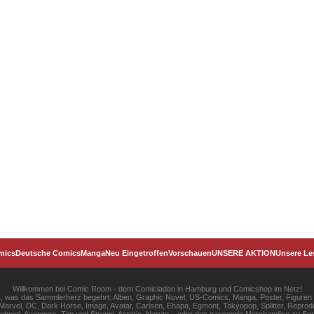
mics
Deutsche Comics
Manga
Neu Eingetroffen
Vorschauen
UNSERE AKTION
Unsere Le
Willkommen bei Comic Room - dem Comicladen in Hamburg und Comicshop im Netz!
les, was das Sammlerherz begehrt: Alben, Graphic Novel, US-Comics, Manga, Poster, Figuren
rvel, DC, Dark Horse, Image, Avatar, Carlsen, Ehapa, Egmont, Tokyopop, Splitter, Reprodu