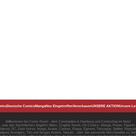
mics
Deutsche Comics
Manga
Neu Eingetroffen
Vorschauen
UNSERE AKTION
Unsere Le
Willkommen bei Comic Room - dem Comicladen in Hamburg und Comicshop im Netz!
les, was das Sammlerherz begehrt: Alben, Graphic Novel, US-Comics, Manga, Poster, Figuren
rvel, DC, Dark Horse, Image, Avatar, Carlsen, Ehapa, Egmont, Tokyopop, Splitter, Reprodu
pool, Avengers, Tim und Struppi, Asterix, Naruto... oder das passende Merchandise zu S