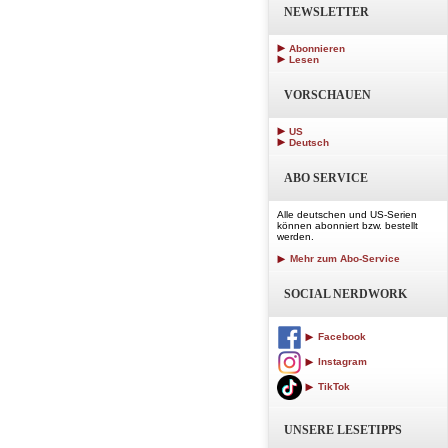
NEWSLETTER
Abonnieren
Lesen
VORSCHAUEN
US
Deutsch
ABO SERVICE
Alle deutschen und US-Serien
können abonniert bzw. bestellt
werden.
Mehr zum Abo-Service
SOCIAL NERDWORK
Facebook
Instagram
TikTok
UNSERE LESETIPPS