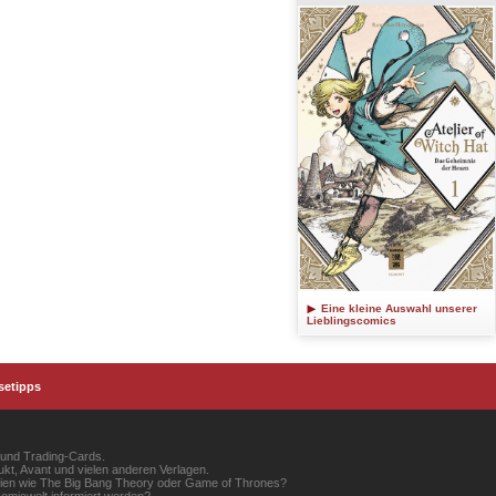
Eine kleine Auswahl unserer
Lieblingscomics
setipps
 und Trading-Cards.
kt, Avant und vielen anderen Verlagen.
erien wie The Big Bang Theory oder Game of Thrones?