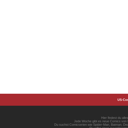
US-Co
Hier findest du al
Jede Woche gibt es neue Comics von Ma
Du suchst Comicserien wie Spider-Man, Batman, Dead