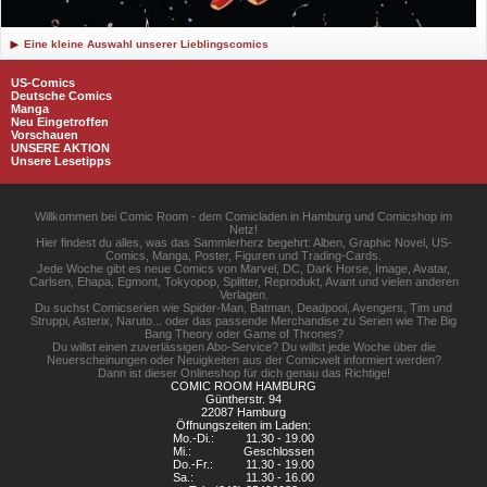
Eine kleine Auswahl unserer Lieblingscomics
US-Comics
Deutsche Comics
Manga
Neu Eingetroffen
Vorschauen
UNSERE AKTION
Unsere Lesetipps
Willkommen bei Comic Room - dem Comicladen in Hamburg und Comicshop im
Netz!
Hier findest du alles, was das Sammlerherz begehrt: Alben, Graphic Novel, US-
Comics, Manga, Poster, Figuren und Trading-Cards.
Jede Woche gibt es neue Comics von Marvel, DC, Dark Horse, Image, Avatar,
Carlsen, Ehapa, Egmont, Tokyopop, Splitter, Reprodukt, Avant und vielen anderen
Verlagen.
Du suchst Comicserien wie Spider-Man, Batman, Deadpool, Avengers, Tim und
Struppi, Asterix, Naruto... oder das passende Merchandise zu Serien wie The Big
Bang Theory oder Game of Thrones?
Du willst einen zuverlässigen Abo-Service? Du willst jede Woche über die
Neuerscheinungen oder Neuigkeiten aus der Comicwelt informiert werden?
Dann ist dieser Onlineshop für dich genau das Richtige!
COMIC ROOM HAMBURG
Güntherstr. 94
22087 Hamburg
Öffnungszeiten im Laden:
Mo.-Di.:
11.30 - 19.00
Mi.:
Geschlossen
Do.-Fr.:
11.30 - 19.00
Sa.:
11.30 - 16.00