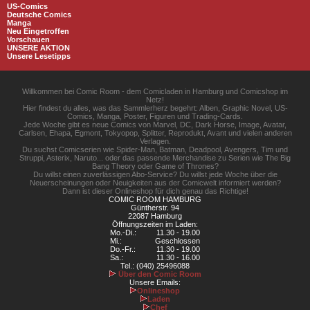
US-Comics
Deutsche Comics
Manga
Neu Eingetroffen
Vorschauen
UNSERE AKTION
Unsere Lesetipps
Willkommen bei Comic Room - dem Comicladen in Hamburg und Comicshop im
Netz!
Hier findest du alles, was das Sammlerherz begehrt: Alben, Graphic Novel, US-
Comics, Manga, Poster, Figuren und Trading-Cards.
Jede Woche gibt es neue Comics von Marvel, DC, Dark Horse, Image, Avatar,
Carlsen, Ehapa, Egmont, Tokyopop, Splitter, Reprodukt, Avant und vielen anderen
Verlagen.
Du suchst Comicserien wie Spider-Man, Batman, Deadpool, Avengers, Tim und
Struppi, Asterix, Naruto... oder das passende Merchandise zu Serien wie The Big
Bang Theory oder Game of Thrones?
Du willst einen zuverlässigen Abo-Service? Du willst jede Woche über die
Neuerscheinungen oder Neuigkeiten aus der Comicwelt informiert werden?
Dann ist dieser Onlineshop für dich genau das Richtige!
COMIC ROOM HAMBURG
Güntherstr. 94
22087 Hamburg
Öffnungszeiten im Laden:
Mo.-Di.:
11.30 - 19.00
Mi.:
Geschlossen
Do.-Fr.:
11.30 - 19.00
Sa.:
11.30 - 16.00
Tel.: (040) 25496088
Über den Comic Room
Unsere Emails:
Onlineshop
Laden
Chef