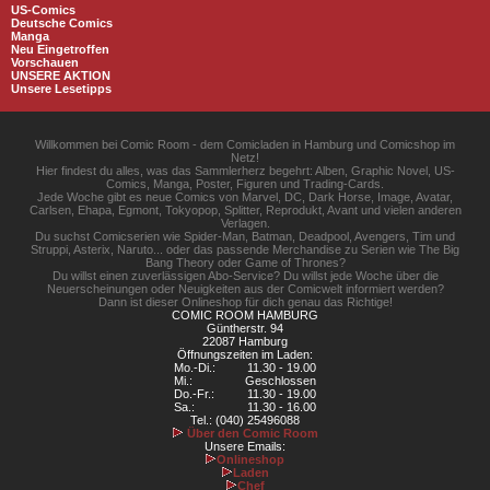
US-Comics
Deutsche Comics
Manga
Neu Eingetroffen
Vorschauen
UNSERE AKTION
Unsere Lesetipps
Willkommen bei Comic Room - dem Comicladen in Hamburg und Comicshop im
Netz!
Hier findest du alles, was das Sammlerherz begehrt: Alben, Graphic Novel, US-
Comics, Manga, Poster, Figuren und Trading-Cards.
Jede Woche gibt es neue Comics von Marvel, DC, Dark Horse, Image, Avatar,
Carlsen, Ehapa, Egmont, Tokyopop, Splitter, Reprodukt, Avant und vielen anderen
Verlagen.
Du suchst Comicserien wie Spider-Man, Batman, Deadpool, Avengers, Tim und
Struppi, Asterix, Naruto... oder das passende Merchandise zu Serien wie The Big
Bang Theory oder Game of Thrones?
Du willst einen zuverlässigen Abo-Service? Du willst jede Woche über die
Neuerscheinungen oder Neuigkeiten aus der Comicwelt informiert werden?
Dann ist dieser Onlineshop für dich genau das Richtige!
COMIC ROOM HAMBURG
Güntherstr. 94
22087 Hamburg
Öffnungszeiten im Laden:
Mo.-Di.:
11.30 - 19.00
Mi.:
Geschlossen
Do.-Fr.:
11.30 - 19.00
Sa.:
11.30 - 16.00
Tel.: (040) 25496088
Über den Comic Room
Unsere Emails:
Onlineshop
Laden
Chef