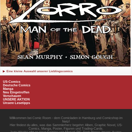
Eine kleine Auswahl unserer Lieblingscomics
US-Comics
Deutsche Comics
Manga
Neu Eingetroffen
Vorschauen
UNSERE AKTION
Unsere Lesetipps
Willkommen bei Comic Room - dem Comicladen in Hamburg und Comicshop im
Netz!
Hier findest du alles, was das Sammlerherz begehrt: Alben, Graphic Novel, US-
Comics, Manga, Poster, Figuren und Trading-Cards.