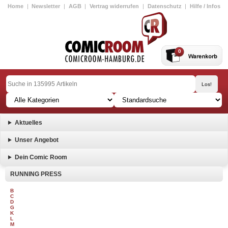
Home
|
Newsletter
|
AGB
|
Vertrag widerrufen
|
Datenschutz
|
Hilfe / Infos
0
Aktuelles
Unser Angebot
Dein Comic Room
RUNNING PRESS
B
C
D
G
K
L
M