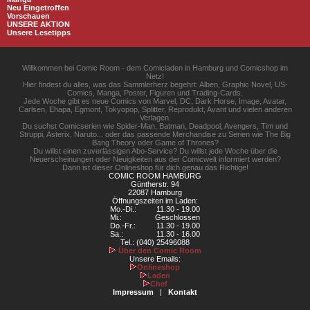
Neu Eingetroffen
Vorschauen
UNSERE AKTION
Unsere Lesetipps
Willkommen bei Comic Room - dem Comicladen in Hamburg und Comicshop im
Netz!
Hier findest du alles, was das Sammlerherz begehrt: Alben, Graphic Novel, US-
Comics, Manga, Poster, Figuren und Trading-Cards.
Jede Woche gibt es neue Comics von Marvel, DC, Dark Horse, Image, Avatar,
Carlsen, Ehapa, Egmont, Tokyopop, Splitter, Reprodukt, Avant und vielen anderen
Verlagen.
Du suchst Comicserien wie Spider-Man, Batman, Deadpool, Avengers, Tim und
Struppi, Asterix, Naruto... oder das passende Merchandise zu Serien wie The Big
Bang Theory oder Game of Thrones?
Du willst einen zuverlässigen Abo-Service? Du willst jede Woche über die
Neuerscheinungen oder Neuigkeiten aus der Comicwelt informiert werden?
Dann ist dieser Onlineshop für dich genau das Richtige!
COMIC ROOM HAMBURG
Güntherstr. 94
22087 Hamburg
Öffnungszeiten im Laden:
Mo.-Di.:
11.30 - 19.00
Mi.:
Geschlossen
Do.-Fr.:
11.30 - 19.00
Sa.:
11.30 - 16.00
Tel.: (040) 25496088
Über den Comic Room
Unsere Emails:
Onlineshop
Laden
Chef
Impressum
|
Kontakt