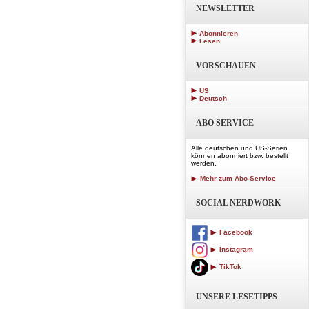
NEWSLETTER
Abonnieren
Lesen
VORSCHAUEN
US
Deutsch
ABO SERVICE
Alle deutschen und US-Serien
können abonniert bzw. bestellt
werden.
Mehr zum Abo-Service
SOCIAL NERDWORK
Facebook
Instagram
TikTok
UNSERE LESETIPPS