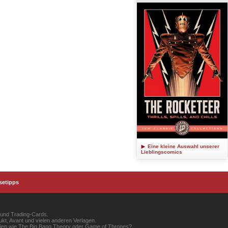
Eine kleine Auswahl unserer
Lieblingscomics
setipps
 und Trading-Cards.
kt, Avant und vielen anderen Verlagen.
erien wie The Big Bang Theory oder Game of Thrones?