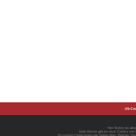
US-Co
Hier findest du al
Jede Woche gibt es neue Comics von Ma
Du suchst Comicserien wie Spider-Man, Batman, Dead