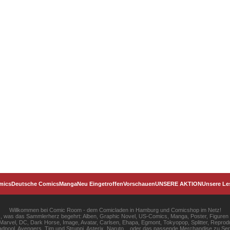
mics
Deutsche Comics
Manga
Neu Eingetroffen
Vorschauen
UNSERE AKTION
Unsere Le
Willkommen bei Comic Room - dem Comicladen in Hamburg und Comicshop im Netz!
les, was das Sammlerherz begehrt: Alben, Graphic Novel, US-Comics, Manga, Poster, Figuren
rvel, DC, Dark Horse, Image, Avatar, Carlsen, Ehapa, Egmont, Tokyopop, Splitter, Reprodu
pool, Avengers, Tim und Struppi, Asterix, Naruto... oder das passende Merchandise zu S