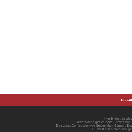
US-Co
Hier findest du al
Jede Woche gibt es neue Comics von Ma
Du suchst Comicserien wie Spider-Man, Batman, Dead
Du willst einen zuverlässi