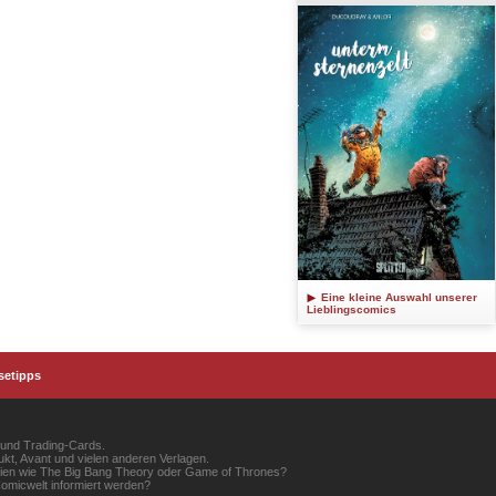
Eine kleine Auswahl unserer
Lieblingscomics
setipps
 und Trading-Cards.
kt, Avant und vielen anderen Verlagen.
erien wie The Big Bang Theory oder Game of Thrones?
omicwelt informiert werden?