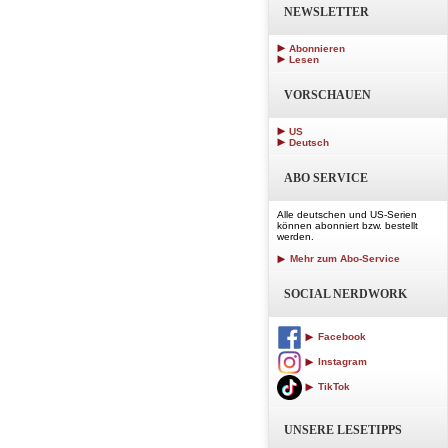
NEWSLETTER
Abonnieren
Lesen
VORSCHAUEN
US
Deutsch
ABO SERVICE
Alle deutschen und US-Serien
können abonniert bzw. bestellt
werden.
Mehr zum Abo-Service
SOCIAL NERDWORK
Facebook
Instagram
TikTok
UNSERE LESETIPPS