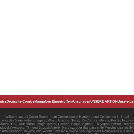
mics
Deutsche Comics
Manga
Neu Eingetroffen
Vorschauen
UNSERE AKTION
Unsere Le
Willkommen bei Comic Room - dem Comicladen in Hamburg und Comicshop im Netz!
les, was das Sammlerherz begehrt: Alben, Graphic Novel, US-Comics, Manga, Poster, Figuren
rvel, DC, Dark Horse, Image, Avatar, Carlsen, Ehapa, Egmont, Tokyopop, Splitter, Reprodu
pool, Avengers, Tim und Struppi, Asterix, Naruto... oder das passende Merchandise zu S
gen Abo-Service? Du willst jede Woche über die Neuerscheinungen oder Neuigkeiten aus der C