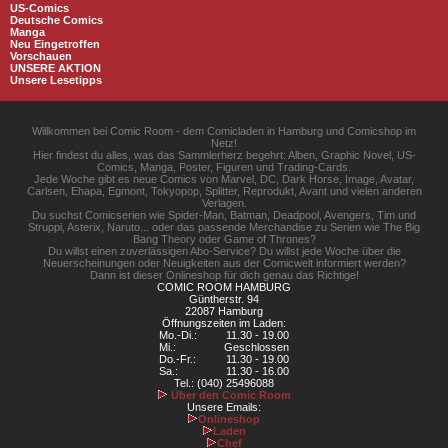
US-Comics
Deutsche Comics
Manga
Neu Eingetroffen
Vorschauen
UNSERE AKTION
Unsere Lesetipps
Willkommen bei Comic Room - dem Comicladen in Hamburg und Comicshop im
Netz!
Hier findest du alles, was das Sammlerherz begehrt: Alben, Graphic Novel, US-
Comics, Manga, Poster, Figuren und Trading-Cards.
Jede Woche gibt es neue Comics von Marvel, DC, Dark Horse, Image, Avatar,
Carlsen, Ehapa, Egmont, Tokyopop, Splitter, Reprodukt, Avant und vielen anderen
Verlagen.
Du suchst Comicserien wie Spider-Man, Batman, Deadpool, Avengers, Tim und
Struppi, Asterix, Naruto... oder das passende Merchandise zu Serien wie The Big
Bang Theory oder Game of Thrones?
Du willst einen zuverlässigen Abo-Service? Du willst jede Woche über die
Neuerscheinungen oder Neuigkeiten aus der Comicwelt informiert werden?
Dann ist dieser Onlineshop für dich genau das Richtige!
COMIC ROOM HAMBURG
Güntherstr. 94
22087 Hamburg
Öffnungszeiten im Laden:
Mo.-Di.:
11.30 - 19.00
Mi.:
Geschlossen
Do.-Fr.:
11.30 - 19.00
Sa.:
11.30 - 16.00
Tel.: (040) 25496088
Über den Comic Room
Unsere Emails:
Onlineshop
Laden
Chef