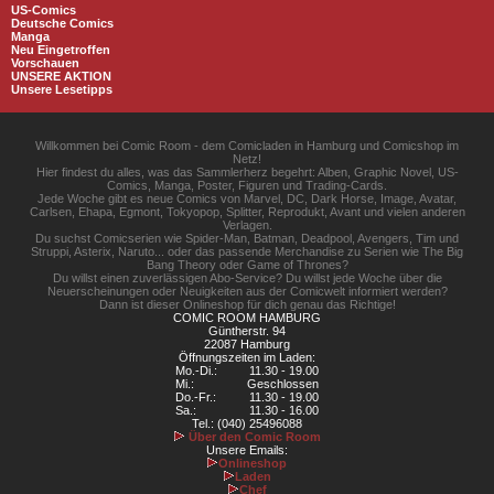
US-Comics
Deutsche Comics
Manga
Neu Eingetroffen
Vorschauen
UNSERE AKTION
Unsere Lesetipps
Willkommen bei Comic Room - dem Comicladen in Hamburg und Comicshop im
Netz!
Hier findest du alles, was das Sammlerherz begehrt: Alben, Graphic Novel, US-
Comics, Manga, Poster, Figuren und Trading-Cards.
Jede Woche gibt es neue Comics von Marvel, DC, Dark Horse, Image, Avatar,
Carlsen, Ehapa, Egmont, Tokyopop, Splitter, Reprodukt, Avant und vielen anderen
Verlagen.
Du suchst Comicserien wie Spider-Man, Batman, Deadpool, Avengers, Tim und
Struppi, Asterix, Naruto... oder das passende Merchandise zu Serien wie The Big
Bang Theory oder Game of Thrones?
Du willst einen zuverlässigen Abo-Service? Du willst jede Woche über die
Neuerscheinungen oder Neuigkeiten aus der Comicwelt informiert werden?
Dann ist dieser Onlineshop für dich genau das Richtige!
COMIC ROOM HAMBURG
Güntherstr. 94
22087 Hamburg
Öffnungszeiten im Laden:
Mo.-Di.:
11.30 - 19.00
Mi.:
Geschlossen
Do.-Fr.:
11.30 - 19.00
Sa.:
11.30 - 16.00
Tel.: (040) 25496088
Über den Comic Room
Unsere Emails:
Onlineshop
Laden
Chef