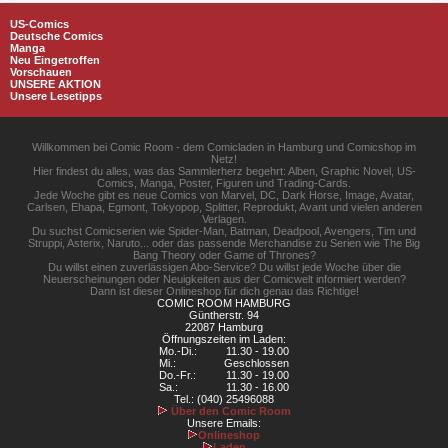
US-Comics
Deutsche Comics
Manga
Neu Eingetroffen
Vorschauen
UNSERE AKTION
Unsere Lesetipps
Willkommen bei Comic Room - dem Comicladen in Hamburg und Comicshop im
Netz!
Hier findest du alles, was das Sammlerherz begehrt: Alben, Graphic Novel, US-
Comics, Manga, Poster, Figuren und Trading-Cards.
Jede Woche gibt es neue Comics von Marvel, DC, Dark Horse, Image, Avatar,
Carlsen, Ehapa, Egmont, Tokyopop, Splitter, Reprodukt, Avant und vielen anderen
Verlagen.
Du suchst Comicserien wie Spider-Man, Batman, Deadpool, Avengers, Tim und
Struppi, Asterix, Naruto... oder das passende Merchandise zu Serien wie The Big
Bang Theory oder Game of Thrones?
Du willst einen zuverlässigen Abo-Service? Du willst jede Woche über die
Neuerscheinungen oder Neuigkeiten aus der Comicwelt informiert werden?
Dann ist dieser Onlineshop für dich genau das Richtige!
COMIC ROOM HAMBURG
Güntherstr. 94
22087 Hamburg
Öffnungszeiten im Laden:
Mo.-Di.:
11.30 - 19.00
Mi.:
Geschlossen
Do.-Fr.:
11.30 - 19.00
Sa.:
11.30 - 16.00
Tel.: (040) 25496088
Über den Comic Room
Unsere Emails:
Onlineshop
Laden