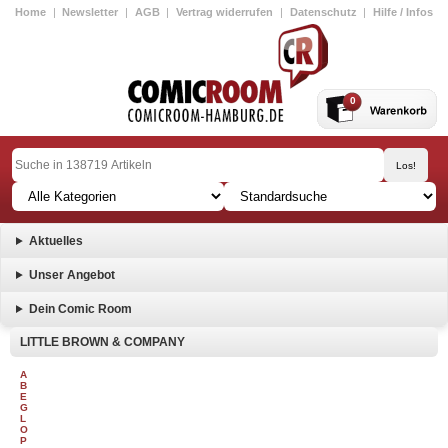
Home
|
Newsletter
|
AGB
|
Vertrag widerrufen
|
Datenschutz
|
Hilfe / Infos
0
Aktuelles
Unser Angebot
Dein Comic Room
LITTLE BROWN & COMPANY
A
B
E
G
L
O
P