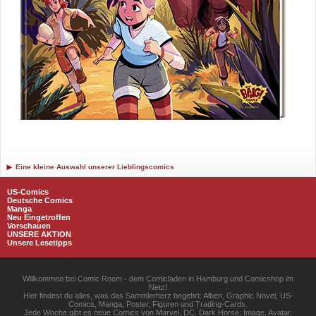
Eine kleine Auswahl unserer Lieblingscomics
US-Comics
Deutsche Comics
Manga
Neu Eingetroffen
Vorschauen
UNSERE AKTION
Unsere Lesetipps
Willkommen bei Comic Room - dem Comicladen in Hamburg und Comicshop im
Netz!
Hier findest du alles, was das Sammlerherz begehrt: Alben, Graphic Novel, US-
Comics, Manga, Poster, Figuren und Trading-Cards.
Jede Woche gibt es neue Comics von Marvel, DC, Dark Horse, Image, Avatar,