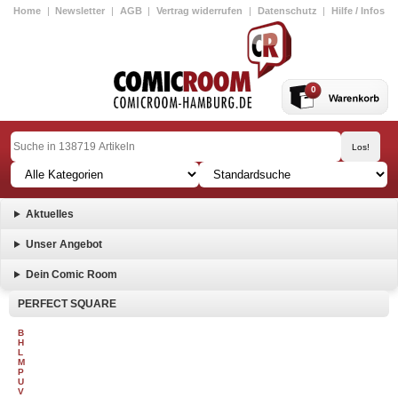
Home
|
Newsletter
|
AGB
|
Vertrag widerrufen
|
Datenschutz
|
Hilfe / Infos
0
Aktuelles
Unser Angebot
Dein Comic Room
PERFECT SQUARE
B
H
L
M
P
U
V